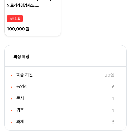
의료기기 경영시스......
승인필요
100,000 원
과정 특징
30일
학습 기간
6
동영상
1
문서
1
퀴즈
5
과제