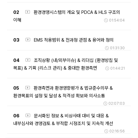
02
환경경영시스템의 개요 및 PDCA & HLS 구조의
이해
01:54:04
03
EMS 적용범위 & 전과정 관점 & 용어와 정의
01:31:30
04
조직상황 (내/외부이슈) & 리더십 (환경방침 및
목표) & 기획 (리스크 관리) & 중대한 환경측면
01:44:21
05
환경측면과 환경영향평가 & 법규준수의무 &
환경목표의 설정 및 달성 & 적격성 확보와 의사소통
02:07:03
06
문서화된 정보 & 비상사태 대비 및 대응 &
내부심사와 경영검토 & 부적합 시정조치 및 지속적 개선
02:16:56