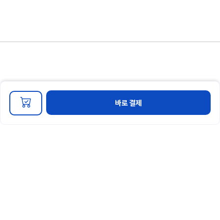
개인정보 처리방침
이용약관
마케팅 정보 수신 동의
바로 결제
회사명 : 경영인증교육원 대표자명 : 신솔푸름
주소 : 부산광역시 동래구 중앙대로 1367번길 44-15 2층 특허출원번호 : 10-22022-
0114908
사업자 번호 : 441-56-00789
연락처 :
051-714-3983
이메일 :
mce@mce.re.kr
Copyright © 경영인증교육원. All rights reserved.