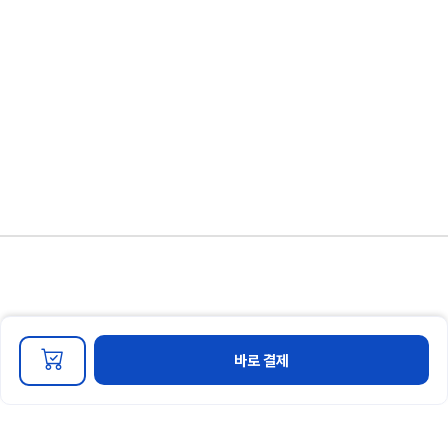
개인정보 처리방침
이용약관
마케팅 정보 수신 동의
바로 결제
회사명 : 경영인증교육원 대표자명 : 신솔푸름
주소 : 부산광역시 동래구 중앙대로 1367번길 44-15 2층 특허출원번호 : 10-22022-
0114908
사업자 번호 : 441-56-00789
연락처 :
051-714-3983