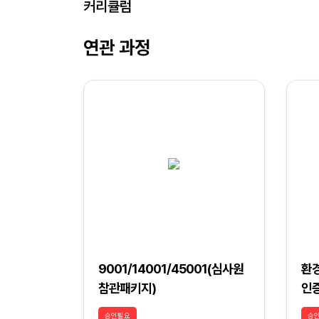
커리큘럼
연관 과정
9001/14001/45001(심사원
환
참관패키지)
인
승인필요
승