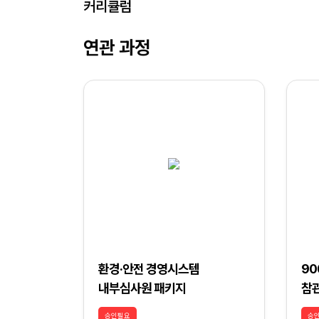
커리큘럼
연관 과정
환경·안전 경영시스템
90
내부심사원 패키지
참
승인필요
승